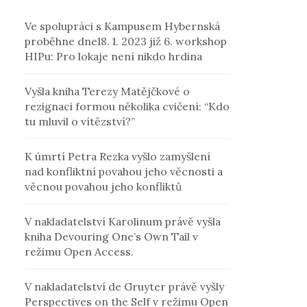
Ve spolupráci s Kampusem Hybernská
proběhne dne18. 1. 2023 již 6. workshop
HIPu: Pro lokaje není nikdo hrdina
Vyšla kniha Terezy Matějčkové o
rezignaci formou několika cvičení: “Kdo
tu mluvil o vítězství?”
K úmrtí Petra Rezka vyšlo zamyšlení
nad konfliktní povahou jeho věcnosti a
věcnou povahou jeho konfliktů
V nakladatelství Karolinum právě vyšla
kniha Devouring One’s Own Tail v
režimu Open Access.
V nakladatelství de Gruyter právě vyšly
Perspectives on the Self v režimu Open