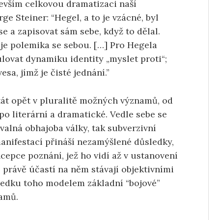
evším celkovou dramatizaci naší
ge Steiner: “Hegel, a to je vzácné, byl
se a zapisovat sám sebe, když to dělal.
je polemika se sebou. […] Pro Hegela
lovat dynamiku identity „myslet proti“;
a, jímž je čisté jednání.”
át opět v pluralitě možných významů, od
o literární a dramatické. Vedle sebe se
alná obhajoba války, tak subverzivní
 manifestací přináší nezamýšlené důsledky,
oncepce poznání, jež ho vidí až v ustanovení
e právě účastí na něm stávají objektivními
sledku toho modelem základní “bojové”
namů.