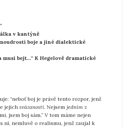
”
álka v kantýně
moudrostí boje a jiné dialektické
na musí bejt…“ K Hegelově dramatické
luje: “neboť boj je právě tento rozpor, jenž
le jejich
svázaností
. Nejsem
jedním
z
ími, jsem boj sám.” V tom máme nejen
s ní, nemluvě o realismu, jenž zaujal k