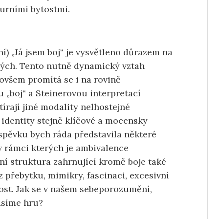
turními bytostmi.
í) „Já jsem boj“ je vysvětleno důrazem na
ných. Tento nutně dynamický vztah
 ovšem promítá se i na rovině
 „boj“ a Steinerovou interpretací
írají jiné modality nelhostejné
i identity stejně klíčové a mocensky
spěvku bych ráda představila některé
 v rámci kterých je ambivalence
í struktura zahrnující kromě boje také
z přebytku, mimikry, fascinaci, excesivní
ost. Jak se v našem sebeporozumění,
lásíme hru?