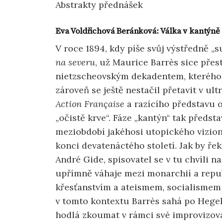
Abstrakty přednášek
Eva Voldřichová Beránková: Válka v kantýně
V roce 1894, kdy píše svůj výstředně „s
na severu
, už Maurice Barrès sice pře
nietzscheovským dekadentem, kterého pr
zároveň se ještě nestačil přetavit v ul
Action Française
a razícího představu o
„očistě krve“. Fáze „kantýn“ tak předst
meziobdobí jakéhosi utopického vizion
konci devatenáctého století. Jak by řek
André Gide, spisovatel se v tu chvíli n
upřímně váhaje mezi monarchií a repub
křesťanstvím a ateismem, socialismem
v tomto kontextu Barrès sahá po Hegelov
hodlá zkoumat v rámci své improvizova