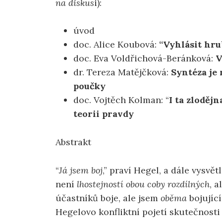
na diskus
i):
úvod
doc. Alice Koubová:
“Vyhlásit hru
doc. Eva Voldřichová-Beránková:
V
dr. Tereza Matějčková:
Syntéza je 
poučky
doc. Vojtěch Kolman: “
I ta zloděj
teorii pravdy
Abstrakt
“
Já jsem boj
,” praví Hegel, a dále vysvět
není
lhostejností obou coby rozdílných
, a
účastníků boje, ale jsem
oběma
bojujíc
Hegelovo konfliktní pojetí skutečnosti 