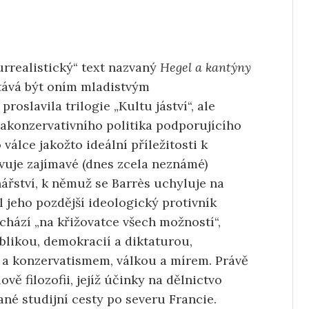
urrealistický“ text nazvaný
Hegel a kantýny
stává být oním mladistvým
oslavila trilogie „Kultu jáství“, ale
trakonzervativního politika podporujícího
 válce jakožto ideální příležitosti k
avuje zajímavé (dnes zcela neznámé)
ářství, k němuž se Barrès uchyluje na
l jeho pozdější ideologický protivník
achází „na křižovatce všech možností“,
likou, demokracií a diktaturou,
 a konzervatismem, válkou a mírem. Právě
ě filozofii, jejíž účinky na dělnictvo
né studijní cesty po severu Francie.