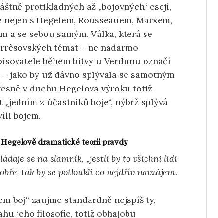
áštně protikladných až „bojovných“ esejí,
je nejen s Hegelem, Rousseauem, Marxem,
m a se sebou samým. Válka, která se
arrèsovských témat – ne nadarmo
isovatele během bitvy u Verdunu označí
– jako by už dávno splývala se samotným
řesně v duchu Hegelova výroku totiž
t „jedním z účastníků boje“, nýbrž splývá
íli bojem.
K Hegelově dramatické teorii pravdy
kládaje se na slamník, „jestli by to všichni lidi
obře, tak by se potloukli co nejdřív navzájem.
em boj“ zaujme standardně nejspíš ty,
hu jeho filosofie, totiž obhajobu