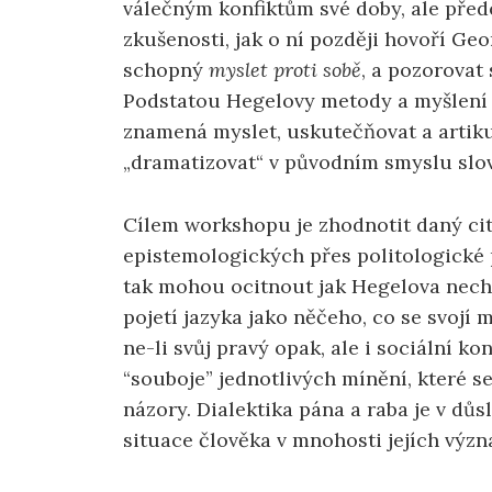
válečným konfiktům své doby, ale před
zkušenosti, jak o ní později hovoří Geor
schopný
myslet proti sobě
, a pozorovat 
Podstatou Hegelovy metody a myšlení 
znamená myslet, uskutečňovat a artiku
„dramatizovat“ v původním smyslu sloves
Cílem workshopu je zhodnotit daný cit
epistemologických přes politologické p
tak mohou ocitnout jak Hegelova nechv
pojetí jazyka jako něčeho, co se svojí
ne-li svůj pravý opak, ale i sociální k
“souboje” jednotlivých mínění, které s
názory. Dialektika pána a raba je v dů
situace člověka v mnohosti jejích výz