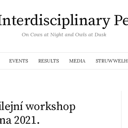
Interdisciplinary P
On Cows at Night and Owls at Dusk
EVENTS
RESULTS
MEDIA
STRUWWELHE
bilejní workshop
na 2021.