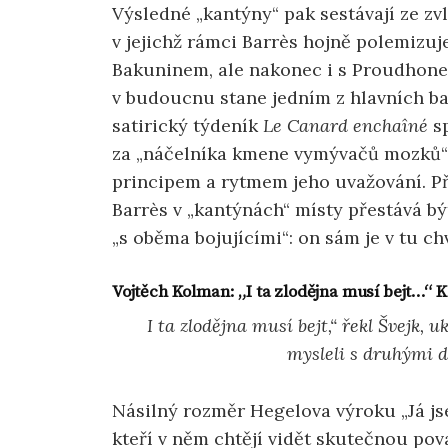
Výsledné „kantýny“ pak sestávají ze zvl
v jejichž rámci Barrès hojně polemizu
Bakuninem, ale nakonec i s Proudhone
v budoucnu stane jedním z hlavních b
satirický týdeník
Le Canard enchaîné
sp
za „náčelníka kmene vymývačů mozků“ 
principem a rytmem jeho uvažování. P
Barrès v „kantýnách“ místy přestává bý
„s oběma bojujícími“: on sám je v tu chv
Vojtěch Kolman: „I ta zlodějna musí bejt…“ 
I ta zlodějna musí bejt,“ řekl Švejk, u
mysleli s druhými d
Násilný rozměr Hegelova výroku „Já js
kteří v něm chtějí vidět skutečnou pova