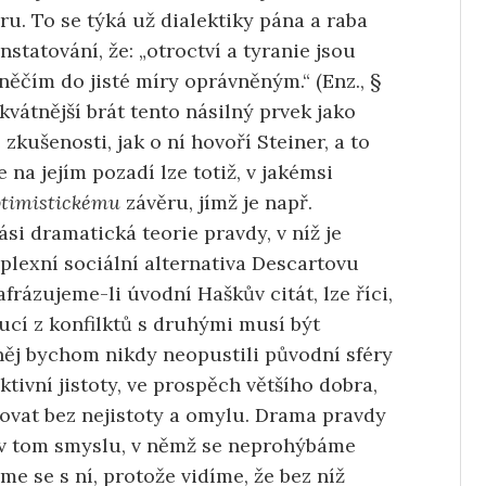
ru. To se týká už dialektiky pána a raba
nstatování, že: „otroctví a tyranie jsou
něčím do jisté míry oprávněným.“ (Enz., §
kvátnější brát tento násilný prvek jako
kušenosti, jak o ní hovoří Steiner, a to
e na jejím pozadí lze totiž, v jakémsi
ptimistickému
závěru, jímž je např.
si dramatická teorie pravdy, v níž je
plexní sociální alternativa Descartovu
frázujeme-li úvodní Haškův citát, lze říci,
oucí z konfilktů s druhými musí být
něj bychom nikdy neopustili původní sféry
ktivní jistoty, ve prospěch většího dobra,
stovat bez nejistoty a omylu. Drama pravdy
 v tom smyslu, v němž se neprohýbáme
me se s ní, protože vidíme, že bez níž