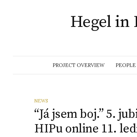
Skip
to
Hegel in 
content
PROJECT OVERVIEW
PEOPLE
NEWS
“Já jsem boj.” 5. ju
HIPu online 11. led