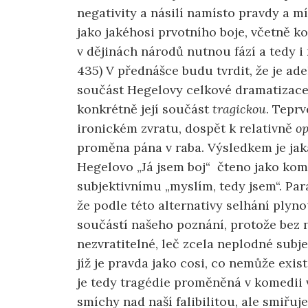
negativity a násilí namísto pravdy a mí
jako jakéhosi prvotního boje, včetně ko
v dějinách národů nutnou fází a tedy i 
435) V přednášce budu tvrdit, že je ade
součást Hegelovy celkové dramatizace z
konkrétně její součást
tragickou
. Teprv
ironickém zvratu, dospět k relativně
o
proměna pána v raba. Výsledkem je jaká
Hegelovo „Já jsem boj“ čteno jako kom
subjektivnímu „myslím, tedy jsem“. Para
že podle této alternativy selhání plyn
součástí našeho poznání, protože bez 
nezvratitelné, leč zcela neplodné subje
jíž je pravda jako cosi, co nemůže exi
je tedy tragédie proměněná v komedii
smíchy nad naší falibilitou, ale smiřuje