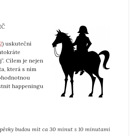
EČ
7
) uskuteční
ntokráte
”. Cílem je nejen
a, která s ním
nohodnotnou
stnit happeningu
spěvky budou mít ca 30 minut s 10 minutami