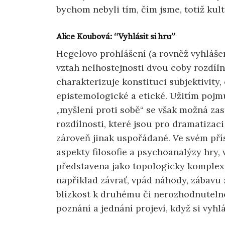
bychom nebyli tím, čím jsme, totiž kul
Alice Koubová: “Vyhlásit si hru”
Hegelovo prohlášení (a rovněž vyhlášen
vztah nelhostejnosti dvou coby rozdíl
charakterizuje konstituci subjektivity,
epistemologické a etické. Užitím pojmu
„myšlení proti sobě“ se však možná zast
rozdílnosti, které jsou pro dramatizac
zároveň jinak uspořádané. Ve svém pří
aspekty filosofie a psychoanalýzy hry,
představena jako topologicky komplexn
například závrať, vpád náhody, zábavu 
blízkost k druhému či nerozhodnuteln
poznání a jednání projeví, když si vyh