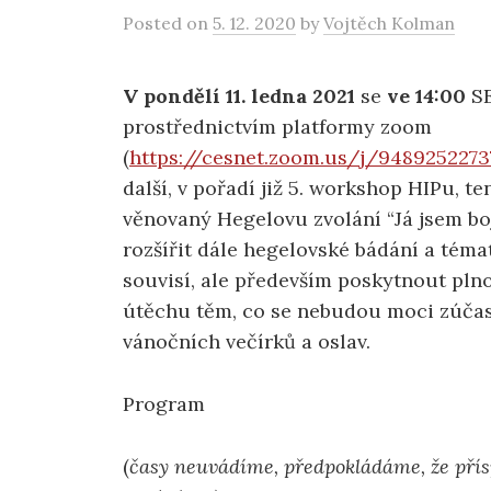
Posted
on
5. 12. 2020
by
Vojtěch Kolman
V pondělí 11. ledna 2021
se
ve 14:00
S
prostřednictvím platformy zoom
(
https://cesnet.zoom.us/j/9489252273
další, v pořadí již 5. workshop HIPu, te
věnovaný Hegelovu zvolání “Já jsem boj
rozšířit dále hegelovské bádání a témat
souvisí, ale především poskytnout pl
útěchu těm, co se nebudou moci zúča
vánočních večírků a oslav.
Program
(
časy neuvádíme, předpokládáme, že pří